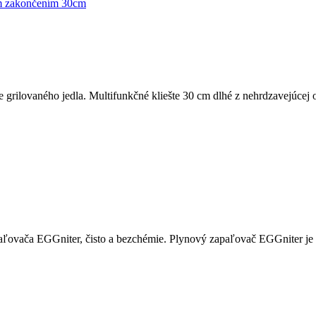
ie grilovaného jedla. Multifunkčné kliešte 30 cm dlhé z nehrdzavejúcej
ľovača EGGniter, čisto a bezchémie. Plynový zapaľovač EGGniter je ú