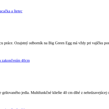
icu práce. Ozajstný odborník na Big Green Egg má vždy pri vajíčku por
ie grilovaného jedla. Multifunkčné kliešte 40 cm dlhé z nehrdzavejúcej