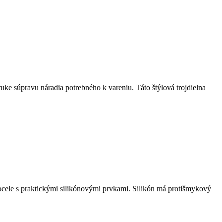
uke súpravu náradia potrebného k vareniu. Táto štýlová trojdielna
 ocele s praktickými silikónovými prvkami. Silikón má protišmykový