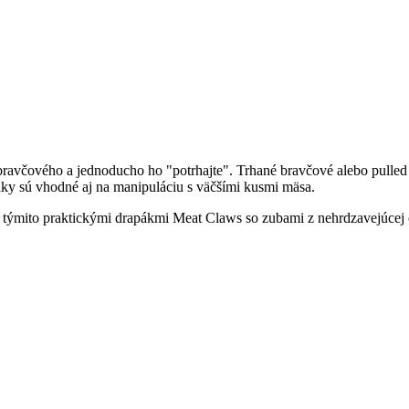
avčového a jednoducho ho "potrhajte". Trhané bravčové alebo pulled 
ky sú vhodné aj na manipuláciu s väčšími kusmi mäsa.
u. S týmito praktickými drapákmi Meat Claws so zubami z nehrdzavejúcej