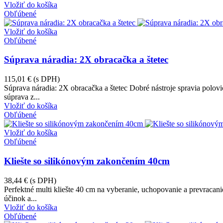
Vložiť do košíka
Obľúbené
Vložiť do košíka
Obľúbené
Súprava náradia: 2X obracačka a štetec
115,01 €
(s DPH)
Súprava náradia: 2X obracačka a štetec Dobré nástroje spravia polov
súprava z...
Vložiť do košíka
Obľúbené
Vložiť do košíka
Obľúbené
Kliešte so silikónovým zakončením 40cm
38,44 €
(s DPH)
Perfektné multi kliešte 40 cm na vyberanie, uchopovanie a prevracan
účinok a...
Vložiť do košíka
Obľúbené