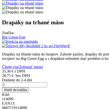
Drapáky na trhané mäso
Značka:
Big Green Egg
Drapáky na trhanie mäsa do burgrov. Zaborte pazúry, drapáky do pom
receptov na Big Green Egg a s drapákmi nebudete mať problém si ho 
Čítajte viac
Zobraziť menej
35,36 €
s DPH
28,75 €
bez DPH
Dodanie do 2-4 dní
Vložiť do košíka
Kód:
114099
EAN13:
0665719114099