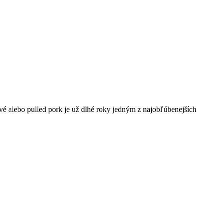
é alebo pulled pork je už dlhé roky jedným z najobľúbenejších
.