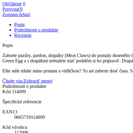
Obľúbené
0
Porovnať
0
Zoznam želaní
Popis
Podrobnosti o produkte
Recenzie
Popis
Zaborte pazúry, pardon, drapáky (Meat Claws) do pomaly duseného br
Green Egg a s drapákmi nebudete mať problém si ho pripraviť. Drapá
Ešte stále trháte mäso prstami a vidličkou? To asi zaberie dosť čas
Čítajte viac
Zobraziť menej
Podrobnosti o produkte
Kód
114099
Špecifické referencie
EAN13
0665719114099
Kód výrobcu
117099