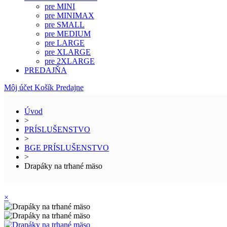
pre MINI
pre MINIMAX
pre SMALL
pre MEDIUM
pre LARGE
pre XLARGE
pre 2XLARGE
PREDAJŇA
Môj účet
Košík
Predajne
Úvod
>
PRÍSLUŠENSTVO
>
BGE PRÍSLUŠENSTVO
>
Drapáky na trhané mäso
×