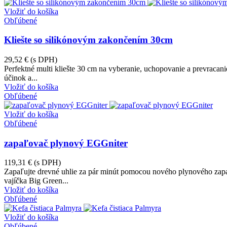
Vložiť do košíka
Obľúbené
Kliešte so silikónovým zakončením 30cm
29,52 €
(s DPH)
Perfektné multi kliešte 30 cm na vyberanie, uchopovanie a prevracan
účinok a...
Vložiť do košíka
Obľúbené
Vložiť do košíka
Obľúbené
zapaľovač plynový EGGniter
119,31 €
(s DPH)
Zapaľujte drevné uhlie za pár minút pomocou nového plynového zapa
vajíčka Big Green...
Vložiť do košíka
Obľúbené
Vložiť do košíka
Obľúbené