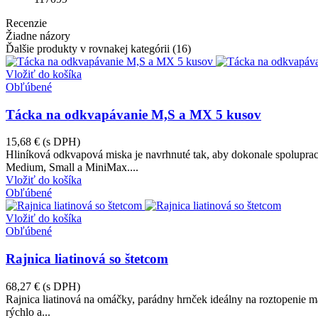
Recenzie
Žiadne názory
Ďalšie produkty v rovnakej kategórii (16)
Vložiť do košíka
Obľúbené
Tácka na odkvapávanie M,S a MX 5 kusov
15,68 €
(s DPH)
Hliníková odkvapová miska je navrhnuté tak, aby dokonale spolupra
Medium, Small a MiniMax....
Vložiť do košíka
Obľúbené
Vložiť do košíka
Obľúbené
Rajnica liatinová so štetcom
68,27 €
(s DPH)
Rajnica liatinová na omáčky, parádny hrnček ideálny na roztopenie 
rýchlo a...