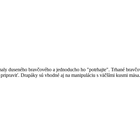
aly duseného bravčového a jednoducho ho "potrhajte". Trhané bravčov
pripraviť. Drapáky sú vhodné aj na manipuláciu s väčšími kusmi mäsa