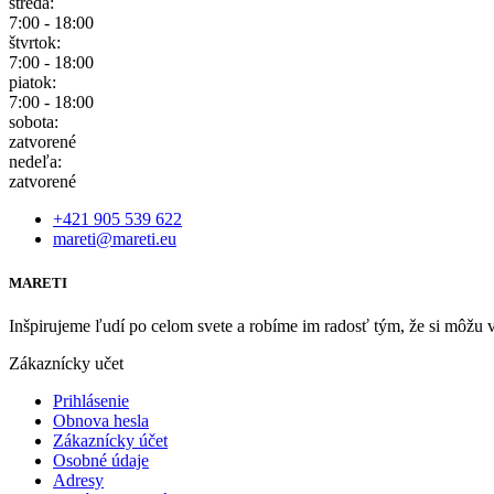
streda:
7:00 - 18:00
štvrtok:
7:00 - 18:00
piatok:
7:00 - 18:00
sobota:
zatvorené
nedeľa:
zatvorené
+421 905 539 622
mareti@mareti.eu
MARETI
Inšpirujeme ľudí po celom svete a robíme im radosť tým, že si môžu vyc
Zákaznícky učet
Prihlásenie
Obnova hesla
Zákaznícky účet
Osobné údaje
Adresy