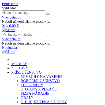
Prihlásenie
Vyhľadať
Viac detailov
Neboli nájdené žiadne produkty.
0
ks.
-
0,00 €
Viac detailov
Neboli nájdené žiadne produkty.
Navigácia
MODELY
ZOSTAVY
PRÍSLUŠENSTVO
POVRCHY NA VARENIE
BGE PRÍSLUŠENSTVO
TEPLOMERY
STOJANY A PEKÁČE
PIZZA NÁRADIE
OBALY
UHLIE, ŠTIEPKA A DOSKY