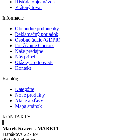
História objednávok
Vrátený tovar
Informácie
Obchodné podmienky
Reklamačný poriadok
Osobné údaje (GDPR)
Používanie Cookies
Naše predajne
Náš príbeh
Otázky a odpovede
Kontakt
Katalóg
Kategórie
Nové produkty
Akcie a zľavy
Mapa stránok
KONTAKTY
Marek Kravec - MARETI
Hapáková 2278/9
080 06 Ľubotice