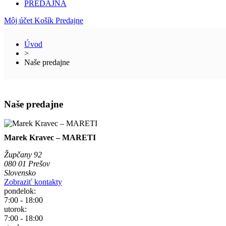
PREDAJŇA
Môj účet
Košík
Predajne
Úvod
>
Naše predajne
Naše predajne
Marek Kravec – MARETI
Župčany 92
080 01 Prešov
Slovensko
Zobraziť kontakty
pondelok:
7:00 - 18:00
utorok:
7:00 - 18:00