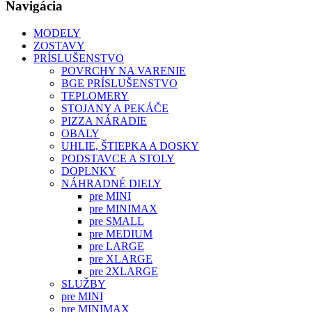
Navigácia
MODELY
ZOSTAVY
PRÍSLUŠENSTVO
POVRCHY NA VARENIE
BGE PRÍSLUŠENSTVO
TEPLOMERY
STOJANY A PEKÁČE
PIZZA NÁRADIE
OBALY
UHLIE, ŠTIEPKA A DOSKY
PODSTAVCE A STOLY
DOPLNKY
NÁHRADNÉ DIELY
pre MINI
pre MINIMAX
pre SMALL
pre MEDIUM
pre LARGE
pre XLARGE
pre 2XLARGE
SLUŽBY
pre MINI
pre MINIMAX