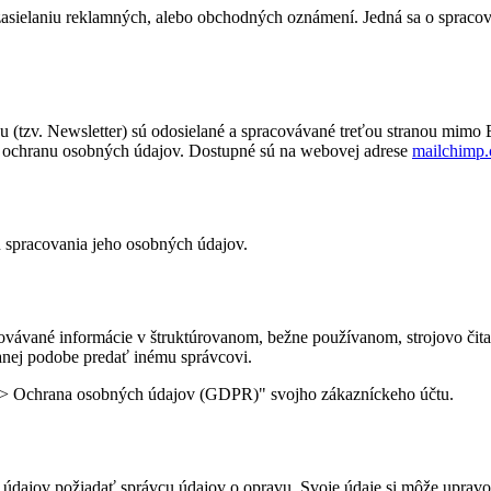
ielaniu reklamných, alebo obchodných oznámení. Jedná sa o spracova
hopu (tzv. Newsletter) sú odosielané a spracovávané treťou stranou mi
a ochranu osobných údajov. Dostupné sú na webovej adrese
mailchimp
u spracovania jeho osobných údajov.
ovávané informácie v štruktúrovanom, bežne používanom, strojovo čita
anej podobe predať inému správcovi.
čet > Ochrana osobných údajov (GDPR)" svojho zákazníckeho účtu.
údajov požiadať správcu údajov o opravu. Svoje údaje si môže upravo