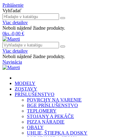
Prihlásenie
Vyhľadať
Viac detailov
Neboli nájdené žiadne produkty.
0
ks.
-
0,00 €
Viac detailov
Neboli nájdené žiadne produkty.
Navigácia
MODELY
ZOSTAVY
PRÍSLUŠENSTVO
POVRCHY NA VARENIE
BGE PRÍSLUŠENSTVO
TEPLOMERY
STOJANY A PEKÁČE
PIZZA NÁRADIE
OBALY
UHLIE, ŠTIEPKA A DOSKY