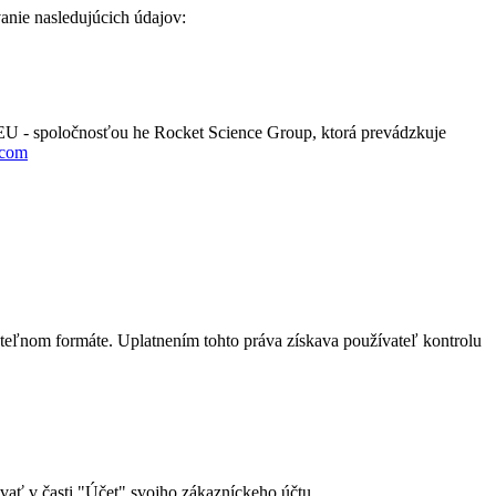
nie nasledujúcich údajov:
mo EU - spoločnosťou he Rocket Science Group, ktorá prevádzkuje
.com
teľnom formáte. Uplatnením tohto práva získava používateľ kontrolu
vať v časti "Účet" svojho zákazníckeho účtu.