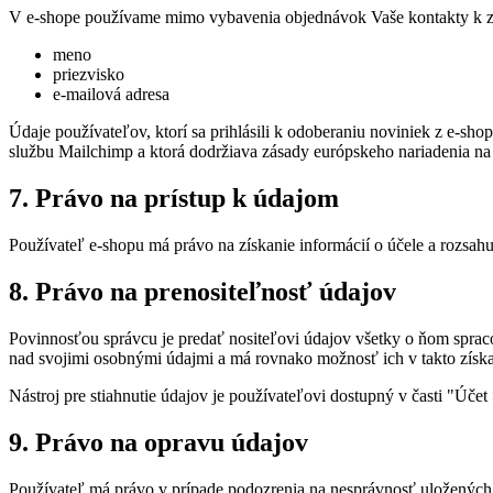
V e-shope používame mimo vybavenia objednávok Vaše kontakty k zas
meno
priezvisko
e-mailová adresa
Údaje používateľov, ktorí sa prihlásili k odoberaniu noviniek z e-s
službu Mailchimp a ktorá dodržiava zásady európskeho nariadenia n
7. Právo na prístup k údajom
Používateľ e-shopu má právo na získanie informácií o účele a rozsah
8. Právo na prenositeľnosť údajov
Povinnosťou správcu je predať nositeľovi údajov všetky o ňom sprac
nad svojimi osobnými údajmi a má rovnako možnosť ich v takto získ
Nástroj pre stiahnutie údajov je používateľovi dostupný v časti "Ú
9. Právo na opravu údajov
Používateľ má právo v prípade podozrenia na nesprávnosť uložených 