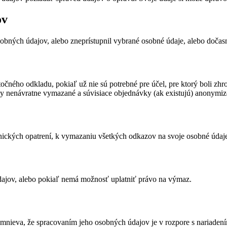
ov
obných údajov, alebo zneprístupnil vybrané osobné údaje, alebo dočasn
očného odkladu, pokiaľ už nie sú potrebné pre účel, pre ktorý boli z
ky nenávratne vymazané a súvisiace objednávky (ak existujú) anonymi
ických opatrení, k vymazaniu všetkých odkazov na svoje osobné údaje 
dajov, alebo pokiaľ nemá možnosť uplatniť právo na výmaz.
mnieva, že spracovaním jeho osobných údajov je v rozpore s nariad