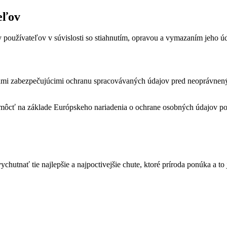
eľov
používateľov v súvislosti so stiahnutím, opravou a vymazaním jeho úd
 zabezpečujúcimi ochranu spracovávaných údajov pred neoprávneným p
ôcť na základe Európskeho nariadenia o ochrane osobných údajov pos
hutnať tie najlepšie a najpoctivejšie chute, ktoré príroda ponúka a to j