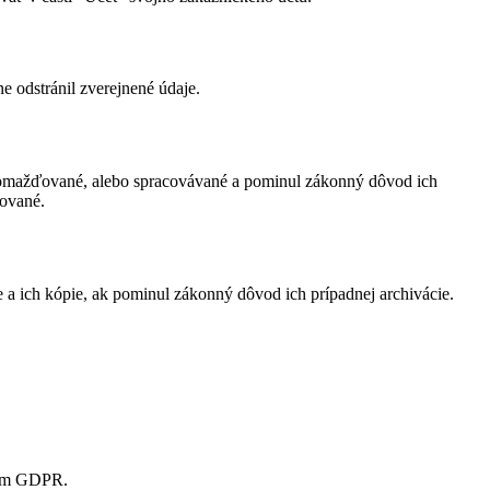
e odstránil zverejnené údaje.
hromažďované, alebo spracovávané a pominul zákonný dôvod ich
zované.
a ich kópie, ak pominul zákonný dôvod ich prípadnej archivácie.
ením GDPR.