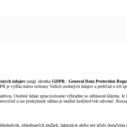
bných údajov
(angl. skratka
GDPR - General Data Protection Regu
R je vyššia miera ochrany Vašich osobných údajov a prehľad o ich sp
latívou. Osobné údaje spracovávame výhradne so súhlasom klienta. Je 
obrovoľné a raz poskytnutý súhlas je možné kedykoľvek odvolať. Rozs
bjednávok, objednaných služieb, fakturácie alebo pre účely doručenia