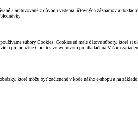
vané a archivované z dôvodu vedenia účtovných záznamov a dokladov 
objednávky.
používame súbory Cookies. Cookies sú malé dátové súbory, ktoré si u
pravidlá pre použitie Cookies vo webovom prehliadači na Vašom zariade
 obrázky, ktoré môžu byť začlenené v kóde nášho e-shopu a na základe