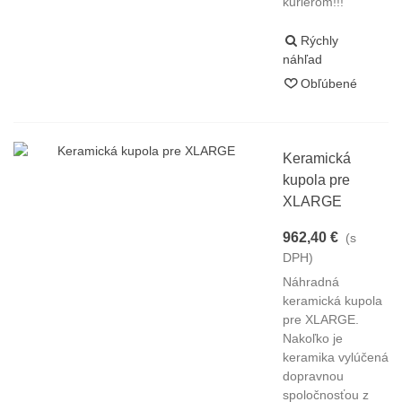
kuriérom!!!
Rýchly
náhľad
Obľúbené
Keramická
kupola pre
XLARGE
962,40 €
(s
DPH)
Náhradná
keramická kupola
pre XLARGE.
Nakoľko je
keramika vylúčená
dopravnou
spoločnosťou z