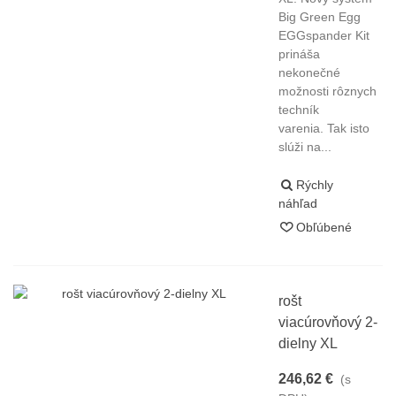
Big Green Egg
EGGspander Kit
prináša
nekonečné
možnosti rôznych
techník
varenia. Tak isto
slúži na...
Rýchly
náhľad
Obľúbené
rošt
viacúrovňový 2-
dielny XL
246,62 €
(s