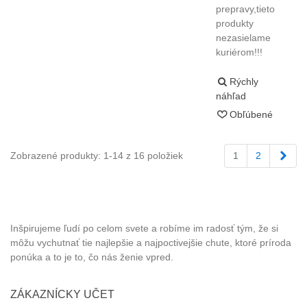
prepravy,tieto
produkty
nezasielame
kuriérom!!!
Rýchly
náhľad
Obľúbené
Ďale
Zobrazené produkty: 1-14 z 16 položiek
1
2
MARETI
Inšpirujeme ľudí po celom svete a robíme im radosť tým, že si
môžu vychutnať tie najlepšie a najpoctivejšie chute, ktoré príroda
ponúka a to je to, čo nás ženie vpred.
ZÁKAZNÍCKY UČET