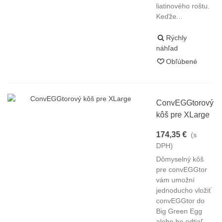
liatinového roštu.
Keďže...
Rýchly
náhľad
Obľúbené
ConvEGGtorový
kôš pre XLarge
174,35 €
(s
DPH)
Dômyselný kôš
pre convEGGtor
vám umožní
jednoducho vložiť
convEGGtor do
Big Green Egg
alebo ho odtiaľ