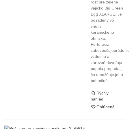
rošt pre zelené
vajíčko Big Green
Egg XLARGE. Je
posadený vo
vnútri
keramického
ohniska.
Perforácia
zabezpečujeprúdeni
vzduchu a
zároveň dovoľuje
popolu prepadať,
čo umožňuje jeho
pohodlné...
Rýchly
náhľad
Obľúbené