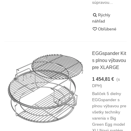
súpravou...
Rýchly
náhľad
Obľúbené
EGGspander Kit
s plnou výbavou
pre XLARGE
1 454,81 €
(s
DPH)
Balíček 5 dielny
EGGspander s
plnou výbavou pre
všetky techniky
varenia v Big
Green Egg model
XL! Nový systém