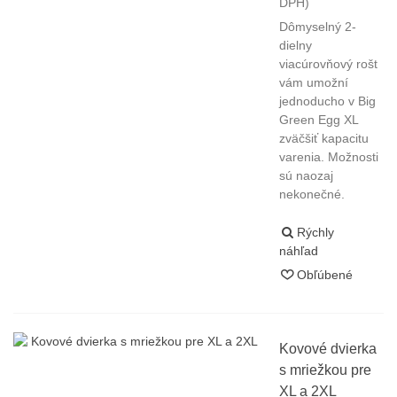
DPH)
Dômyselný 2-
dielny
viacúrovňový rošt
vám umožní
jednoducho v Big
Green Egg XL
zväčšiť kapacitu
varenia. Možnosti
sú naozaj
nekonečné.
Rýchly
náhľad
Obľúbené
Kovové dvierka
s mriežkou pre
XL a 2XL