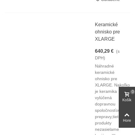
Keramické
ohnisko pre
XLARGE
640,29 €
(s
DPH)
Náhradné
keramické
ohnisko pre
XLARGE. Nakoľko
je keramika
0
vylúčená
Košík
dopravnou
spoločnosťou z
prepravy,tieto
Hore
produkty
nezasielame