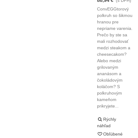
88,94 €
(s DPH)
ConvEGGtorový
polkruh so šikmou
hranou pre
nepriame varenia.
Prečo by ste sa
mali rozhodovať
medzi steakom a
cheesecakom?
Alebo medzi
grilovaným
ananásom a
čokoládovým
koláčom? S
polkruhovým
kameňom
prikryjete...
Rýchly
náhľad
Obľúbené