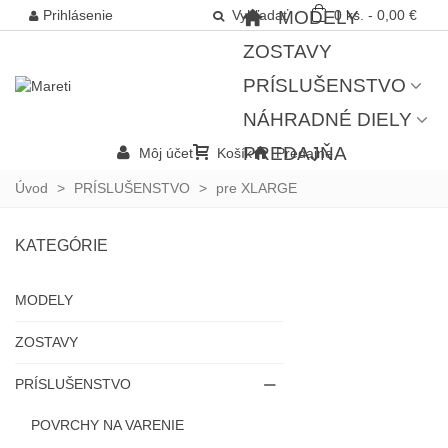
Prihlásenie
Vyhľadať
MODELY
0
ks.
-
0,00 €
ZOSTAVY
PRÍSLUŠENSTVO
NÁHRADNÉ DIELY
PREDAJŇA
Môj účet
Košík
Predajne
Úvod
>
PRÍSLUŠENSTVO
>
pre XLARGE
KATEGÓRIE
MODELY
ZOSTAVY
PRÍSLUŠENSTVO
POVRCHY NA VARENIE