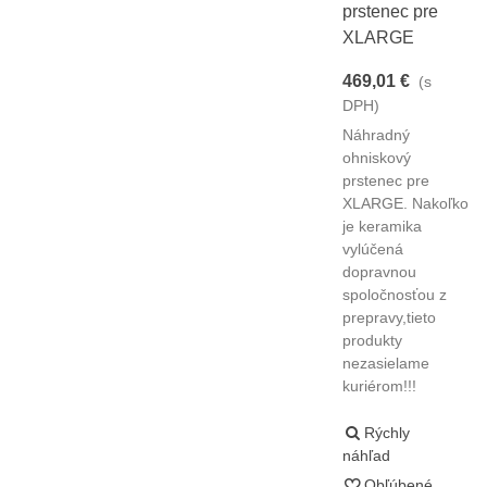
prstenec pre
XLARGE
469,01 €
(s
DPH)
Náhradný
ohniskový
prstenec pre
XLARGE. Nakoľko
je keramika
vylúčená
dopravnou
spoločnosťou z
prepravy,tieto
produkty
nezasielame
kuriérom!!!
Rýchly
náhľad
Obľúbené