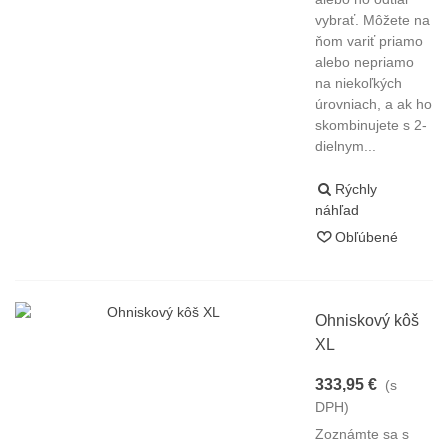
vybrať. Môžete na
ňom variť priamo
alebo nepriamo
na niekoľkých
úrovniach, a ak ho
skombinujete s 2-
dielnym...
Rýchly
náhľad
Obľúbené
Ohniskový kôš
XL
333,95 €
(s
DPH)
Zoznámte sa s