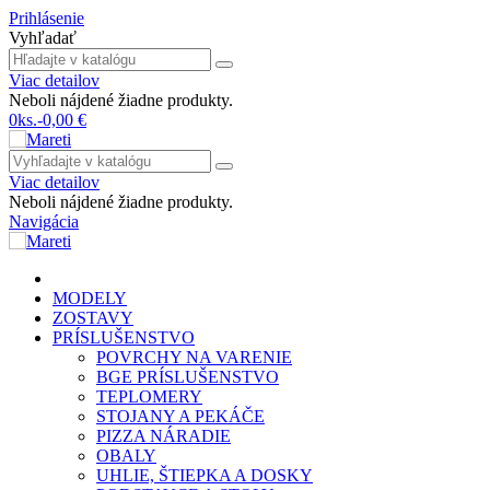
Prihlásenie
Vyhľadať
Viac detailov
Neboli nájdené žiadne produkty.
0
ks.
-
0,00 €
Viac detailov
Neboli nájdené žiadne produkty.
Navigácia
MODELY
ZOSTAVY
PRÍSLUŠENSTVO
POVRCHY NA VARENIE
BGE PRÍSLUŠENSTVO
TEPLOMERY
STOJANY A PEKÁČE
PIZZA NÁRADIE
OBALY
UHLIE, ŠTIEPKA A DOSKY