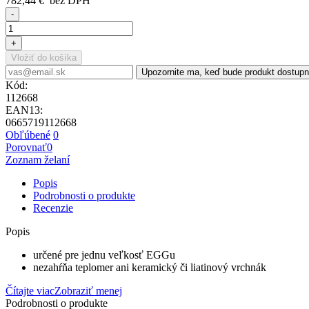
782,44 €
bez DPH
-
+
Vložiť do košíka
Upozornite ma, keď bude produkt dostup
Kód:
112668
EAN13:
0665719112668
Obľúbené
0
Porovnať
0
Zoznam želaní
Popis
Podrobnosti o produkte
Recenzie
Popis
určené pre jednu veľkosť EGGu
nezahŕňa teplomer ani keramický či liatinový vrchnák
Čítajte viac
Zobraziť menej
Podrobnosti o produkte