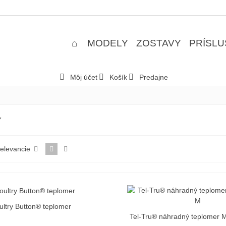
MODELY
ZOSTAVY
PRÍSL
Môj účet
Košík
Predajne
Y
relevancie
ultry Button® teplomer
do košíka
Tel-Tru® náhradný teplomer
Vložiť do košíka