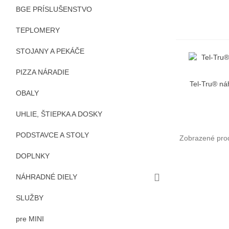
BGE PRÍSLUŠENSTVO
TEPLOMERY
STOJANY A PEKÁČE
PIZZA NÁRADIE
Tel-Tru® ná
R
OBALY
UHLIE, ŠTIEPKA A DOSKY
PODSTAVCE A STOLY
Zobrazené prod
DOPLNKY
NÁHRADNÉ DIELY
SLUŽBY
pre MINI