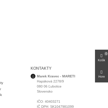
0
Košík
KONTAKTY
Marek Kravec - MARETI
Hore
Hapáková 2278/9
ty
080 06 Ľubotice
y
Slovensko
ok
IČO: 40403271
IČ DPH: SK1047981099