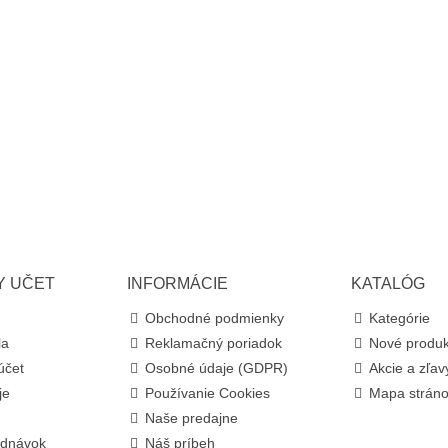
Y UČET
INFORMÁCIE
KATALÓG
Obchodné podmienky
Kategórie
la
Reklamačný poriadok
Nové produk
účet
Osobné údaje (GDPR)
Akcie a zľav
je
Používanie Cookies
Mapa strán
Naše predajne
ednávok
Náš príbeh