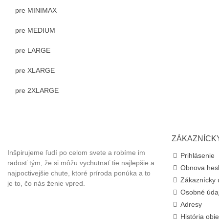
pre MINIMAX
pre MEDIUM
pre LARGE
pre XLARGE
pre 2XLARGE
MARETI
ZÁKAZNÍCK
Inšpirujeme ľudí po celom svete a robíme im
Prihlásenie
radosť tým, že si môžu vychutnať tie najlepšie a
Obnova hes
najpoctivejšie chute, ktoré príroda ponúka a to
Zákaznícky 
je to, čo nás ženie vpred.
Osobné úda
Adresy
História obj