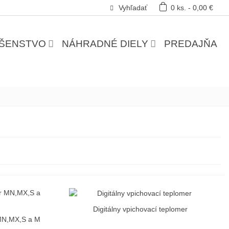
Vyhľadať
0
ks.
-
0,00 €
UŠENSTVO
NÁHRADNÉ DIELY
PREDAJŇA
Digitálny vpichovací teplomer
Vložiť do košíka
 MN,MX,S a M