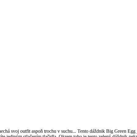
nechá svoj outfit aspoň trochu v suchu... Tento dáždnik Big Green Egg 
te jediným stlačením tlačidla. Okrem toho je tento zelený dáždnik pek