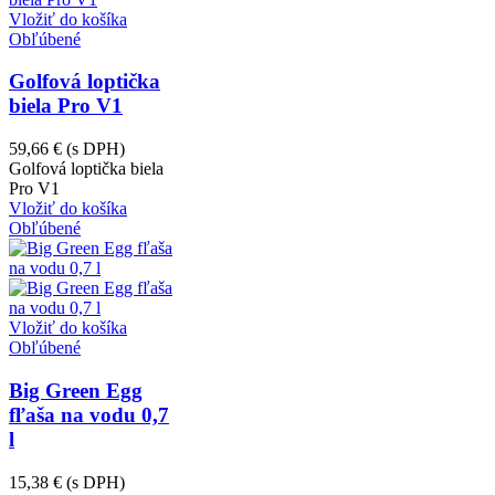
Vložiť do košíka
Obľúbené
Golfová loptička
biela Pro V1
59,66 €
(s DPH)
Golfová loptička biela
Pro V1
Vložiť do košíka
Obľúbené
Vložiť do košíka
Obľúbené
Big Green Egg
fľaša na vodu 0,7
l
15,38 €
(s DPH)