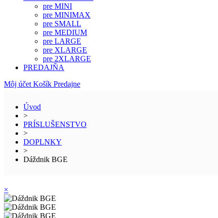
pre MINI
pre MINIMAX
pre SMALL
pre MEDIUM
pre LARGE
pre XLARGE
pre 2XLARGE
PREDAJŇA
Môj účet
Košík
Predajne
Úvod
>
PRÍSLUŠENSTVO
>
DOPLNKY
>
Dáždnik BGE
×