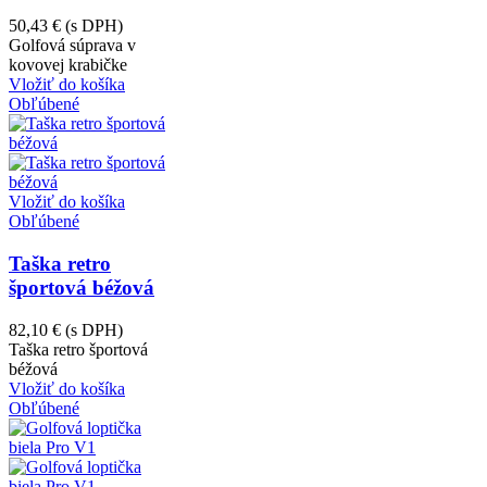
50,43 €
(s DPH)
Golfová súprava v
kovovej krabičke
Vložiť do košíka
Obľúbené
Vložiť do košíka
Obľúbené
Taška retro
športová béžová
82,10 €
(s DPH)
Taška retro športová
béžová
Vložiť do košíka
Obľúbené