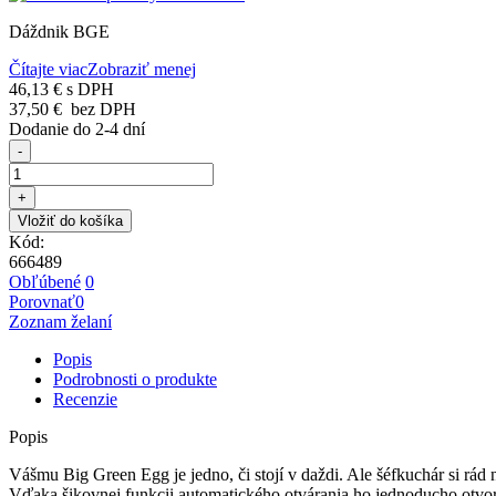
Dáždnik BGE
Čítajte viac
Zobraziť menej
46,13 €
s DPH
37,50 €
bez DPH
Dodanie do 2-4 dní
-
+
Vložiť do košíka
Kód:
666489
Obľúbené
0
Porovnať
0
Zoznam želaní
Popis
Podrobnosti o produkte
Recenzie
Popis
Vášmu Big Green Egg je jedno, či stojí v daždi. Ale šéfkuchár si rád 
Vďaka šikovnej funkcii automatického otvárania ho jednoducho otvorí