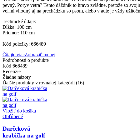
pevný. Poryv vetra? Tento dáždnik to hravo zvládne, pretože so svoj
veľmi vhodný aj na prechádzku so psom, alebo v aute je vždy užitočn
Technické údaje:
Dĺžka: 100 cm
Priemer: 110 cm
Kód položky: 666489
Čítajte viac
Zobraziť menej
Podrobnosti o produkte
Kód
666489
Recenzie
Žiadne názory
Ďalšie produkty v rovnakej kategórii (16)
Vložiť do košíka
Obľúbené
Darčeková
krabička na golf