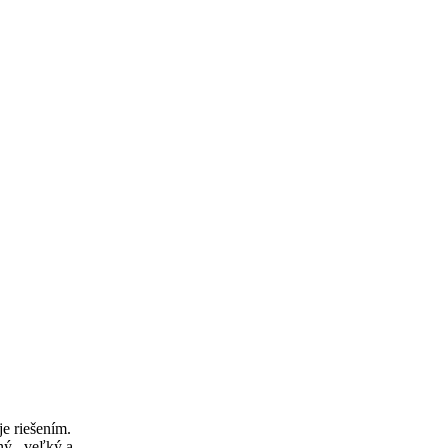
je riešením.
ný , veľký a