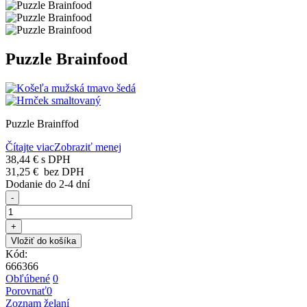
Puzzle Brainfood
Puzzle Brainffod
Čítajte viac
Zobraziť menej
38,44 €
s DPH
31,25 €
bez DPH
Dodanie do 2-4 dní
-
+
Vložiť do košíka
Kód:
666366
Obľúbené
0
Porovnať
0
Zoznam želaní