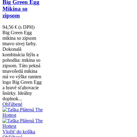
Big Green Egg
Mikina so
zipsom
94,56 €
(s DPH)
Big Green Egg
mikina so zipsom
tmavo sivej farby.
Dokonalá
kombinácia štýlu a
pohodlia: mikina so
zipsom. Táto pekná
tmavošedá mikina
má vo výške ramien
logo Big Green Egg
a hravé sťahovacie
šnúrky. Ideálny
doplnok...
Obľúbené
Vložiť do košíka