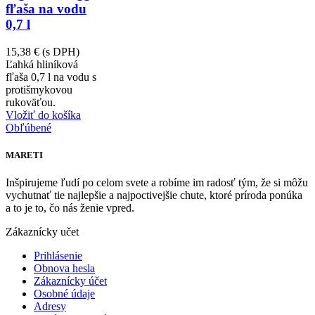
fľaša na vodu
0,7 l
15,38 €
(s DPH)
Ľahká hliníková
fľaša 0,7 l na vodu s
protišmykovou
rukoväťou.
Vložiť do košíka
Obľúbené
MARETI
Inšpirujeme ľudí po celom svete a robíme im radosť tým, že si môžu
vychutnať tie najlepšie a najpoctivejšie chute, ktoré príroda ponúka
a to je to, čo nás ženie vpred.
Zákaznícky učet
Prihlásenie
Obnova hesla
Zákaznícky účet
Osobné údaje
Adresy