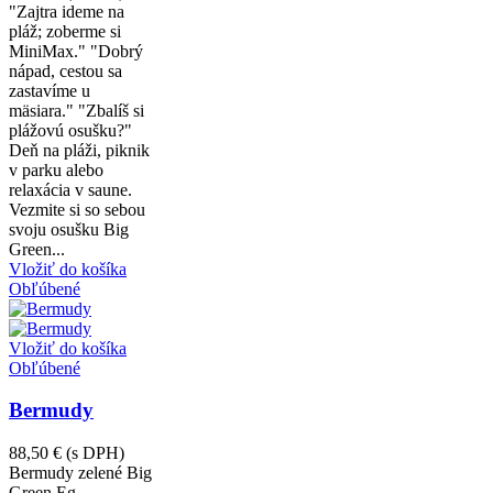
"Zajtra ideme na
pláž; zoberme si
MiniMax." "Dobrý
nápad, cestou sa
zastavíme u
mäsiara." "Zbalíš si
plážovú osušku?"
Deň na pláži, piknik
v parku alebo
relaxácia v saune.
Vezmite si so sebou
svoju osušku Big
Green...
Vložiť do košíka
Obľúbené
Vložiť do košíka
Obľúbené
Bermudy
88,50 €
(s DPH)
Bermudy zelené Big
Green Eg