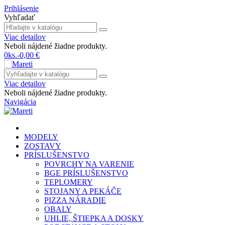
Prihlásenie
Vyhľadať
Viac detailov
Neboli nájdené žiadne produkty.
0
ks.
-
0,00 €
Viac detailov
Neboli nájdené žiadne produkty.
Navigácia
MODELY
ZOSTAVY
PRÍSLUŠENSTVO
POVRCHY NA VARENIE
BGE PRÍSLUŠENSTVO
TEPLOMERY
STOJANY A PEKÁČE
PIZZA NÁRADIE
OBALY
UHLIE, ŠTIEPKA A DOSKY