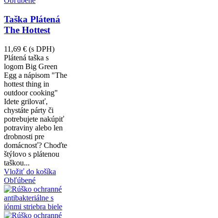
Obľúbené
Taška Plátená
The Hottest
11,69 €
(s DPH)
Plátená taška s
logom Big Green
Egg a nápisom "The
hottest thing in
outdoor cooking"
Idete grilovať,
chystáte párty či
potrebujete nakúpiť
potraviny alebo len
drobnosti pre
domácnosť? Choďte
štýlovo s plátenou
taškou...
Vložiť do košíka
Obľúbené