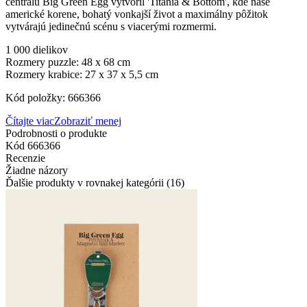
centrálu Big Green Egg vytvoril 'Titania & Bottom', kde naše
americké korene, bohatý vonkajší život a maximálny pôžitok
vytvárajú jedinečnú scénu s viacerými rozmermi.
1 000 dielikov
Rozmery puzzle: 48 x 68 cm
Rozmery krabice: 27 x 37 x 5,5 cm
Kód položky: 666366
Čítajte viac
Zobraziť menej
Podrobnosti o produkte
Kód
666366
Recenzie
Žiadne názory
Ďalšie produkty v rovnakej kategórii (16)