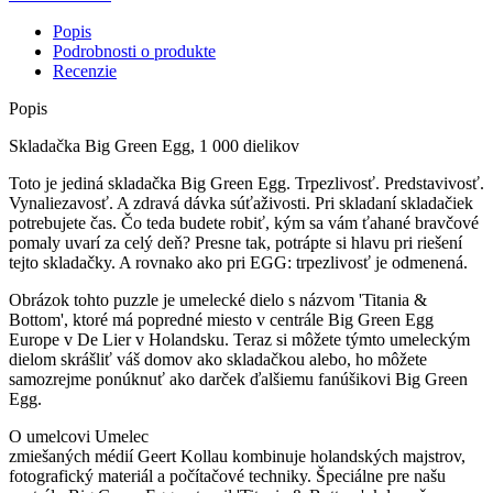
Popis
Podrobnosti o produkte
Recenzie
Popis
Skladačka Big Green Egg, 1 000 dielikov
Toto je jediná skladačka Big Green Egg. Trpezlivosť. Predstavivosť.
Vynaliezavosť. A zdravá dávka súťaživosti. Pri skladaní skladačiek
potrebujete čas. Čo teda budete robiť, kým sa vám ťahané bravčové
pomaly uvarí za celý deň? Presne tak, potrápte si hlavu pri riešení
tejto skladačky. A rovnako ako pri EGG: trpezlivosť je odmenená.
Obrázok tohto puzzle je umelecké dielo s názvom 'Titania &
Bottom', ktoré má popredné miesto v centrále Big Green Egg
Europe v De Lier v Holandsku. Teraz si môžete týmto umeleckým
dielom skrášliť váš domov ako skladačkou alebo, ho môžete
samozrejme ponúknuť ako darček ďalšiemu fanúšikovi Big Green
Egg.
O umelcovi Umelec
zmiešaných médií Geert Kollau kombinuje holandských majstrov,
fotografický materiál a počítačové techniky. Špeciálne pre našu