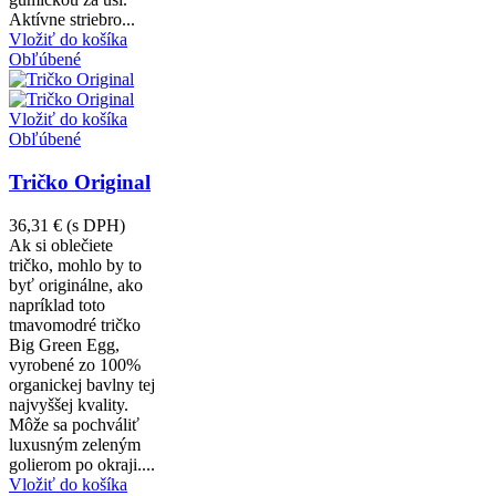
Aktívne striebro...
Vložiť do košíka
Obľúbené
Vložiť do košíka
Obľúbené
Tričko Original
36,31 €
(s DPH)
Ak si oblečiete
tričko, mohlo by to
byť originálne, ako
napríklad toto
tmavomodré tričko
Big Green Egg,
vyrobené zo 100%
organickej bavlny tej
najvyššej kvality.
Môže sa pochváliť
luxusným zeleným
golierom po okraji....
Vložiť do košíka