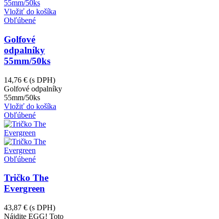
Vložiť do košíka
Obľúbené
Golfové
odpalníky
55mm/50ks
14,76 €
(s DPH)
Golfové odpalníky
55mm/50ks
Vložiť do košíka
Obľúbené
Obľúbené
Tričko The
Evergreen
43,87 €
(s DPH)
Nájdite EGG! Toto