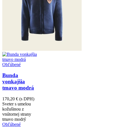
Obľúbené
Bunda
vonkajšia
tmavo modrá
170,20 €
(s DPH)
Sveter s umelou
kožušinou z
vnútornej strany
tmavo modrý
Obľúbené