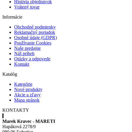
História objednávok
Vrátený tovar
Informácie
Obchodné podmienky
Reklamačný poriadok
Osobné údaje (GDPR)
Používanie Cookies
Naše predajne
Náš príbeh
Otázky a odpovede
Kontakt
Katalóg
Kategórie
Nové produkty
Akcie a zľavy
Mapa stránok
KONTAKTY
Marek Kravec - MARETI
Hapáková 2278/9
080 06 Ľubotice