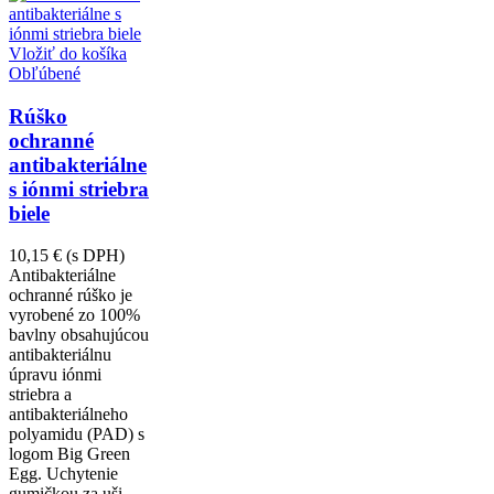
Vložiť do košíka
Obľúbené
Rúško
ochranné
antibakteriálne
s iónmi striebra
biele
10,15 €
(s DPH)
Antibakteriálne
ochranné rúško je
vyrobené zo 100%
bavlny obsahujúcou
antibakteriálnu
úpravu iónmi
striebra a
antibakteriálneho
polyamidu (PAD) s
logom Big Green
Egg. Uchytenie
gumičkou za uši.