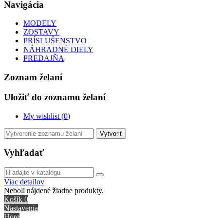
Navigácia
MODELY
ZOSTAVY
PRÍSLUŠENSTVO
NÁHRADNÉ DIELY
PREDAJŇA
Zoznam želaní
Uložiť do zoznamu želaní
My wishlist (
0
)
Vytvoriť
Vyhľadať
Viac detailov
Neboli nájdené žiadne produkty.
Košík
0
Nastavenia
Hore