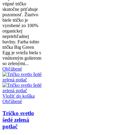
vtipné tričko
skutočne priťahuje
pozornosť. Žiarivo
biele tričko je
vyrobené zo 100%
organickej
nepriehľadnej
bavlny. Farba tohto
trička Big Green
Egg je svieža biela s
vnútorným golierom
so zelenými...
Obľúbené
Vložiť do košíka
Obľúbené
Tričko svetlo
šedé zelená
potlač