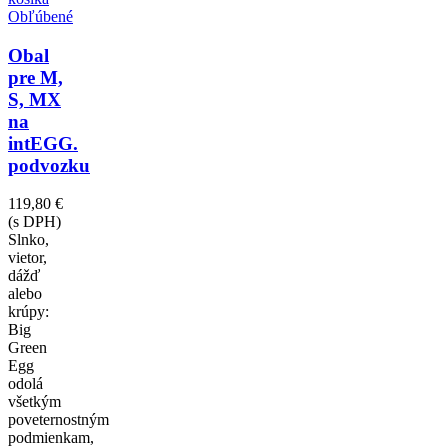
Obľúbené
Obal
pre M,
S, MX
na
intEGG.
podvozku
119,80 €
(s DPH)
Slnko,
vietor,
dážď
alebo
krúpy:
Big
Green
Egg
odolá
všetkým
poveternostným
podmienkam,