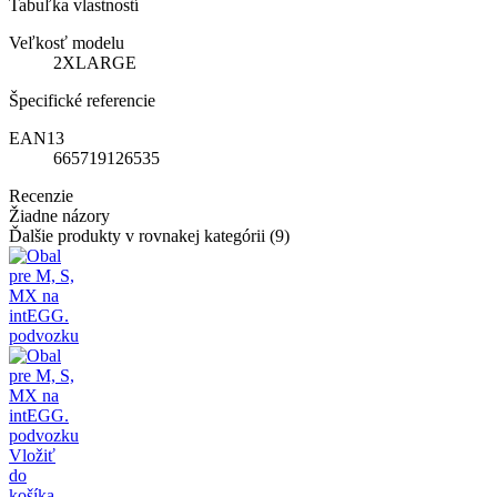
Tabuľka vlastností
Veľkosť modelu
2XLARGE
Špecifické referencie
EAN13
665719126535
Recenzie
Žiadne názory
Ďalšie produkty v rovnakej kategórii (9)
Vložiť
do
košíka