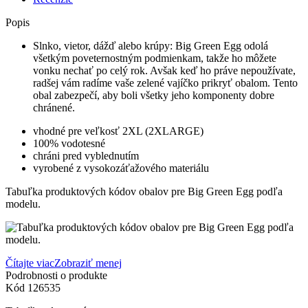
Popis
Slnko, vietor, dážď alebo krúpy: Big Green Egg odolá
všetkým poveternostným podmienkam, takže ho môžete
vonku nechať po celý rok. Avšak keď ho práve nepoužívate,
radšej vám radíme vaše zelené vajíčko prikryť obalom. Tento
obal zabezpečí, aby boli všetky jeho komponenty dobre
chránené.
vhodné pre veľkosť 2XL (2XLARGE)
100% vodotesné
chráni pred vyblednutím
vyrobené z vysokozáťažového materiálu
Tabuľka produktových kódov obalov pre Big Green Egg podľa
modelu.
Čítajte viac
Zobraziť menej
Podrobnosti o produkte
Kód
126535