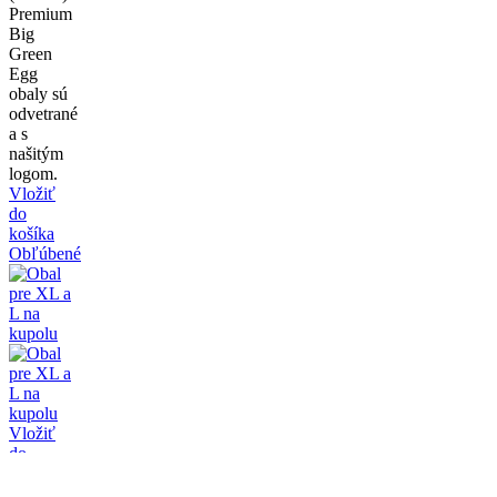
Premium
Big
Green
Egg
obaly sú
odvetrané
a s
našitým
logom.
Vložiť
do
košíka
Obľúbené
Vložiť
do
košíka
Obľúbené