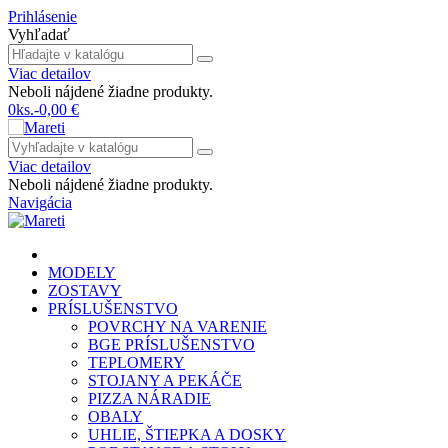
Prihlásenie
Vyhľadať
Viac detailov
Neboli nájdené žiadne produkty.
0
ks.
-
0,00 €
Viac detailov
Neboli nájdené žiadne produkty.
Navigácia
MODELY
ZOSTAVY
PRÍSLUŠENSTVO
POVRCHY NA VARENIE
BGE PRÍSLUŠENSTVO
TEPLOMERY
STOJANY A PEKÁČE
PIZZA NÁRADIE
OBALY
UHLIE, ŠTIEPKA A DOSKY