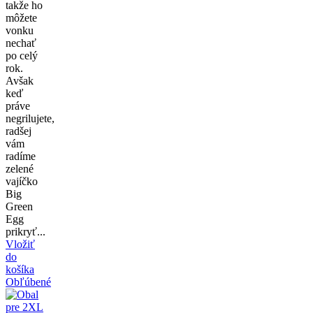
takže ho
môžete
vonku
nechať
po celý
rok.
Avšak
keď
práve
negrilujete,
radšej
vám
radíme
zelené
vajíčko
Big
Green
Egg
prikryť...
Vložiť
do
košíka
Obľúbené