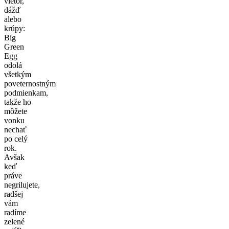
vietor,
dážď
alebo
krúpy:
Big
Green
Egg
odolá
všetkým
poveternostným
podmienkam,
takže ho
môžete
vonku
nechať
po celý
rok.
Avšak
keď
práve
negrilujete,
radšej
vám
radíme
zelené