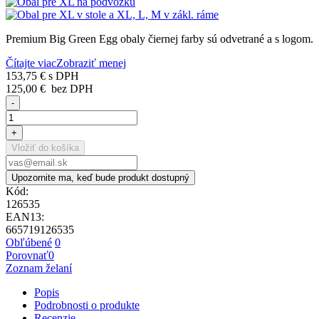
Premium Big Green Egg obaly čiernej farby sú odvetrané a s logom.
Čítajte viac
Zobraziť menej
153,75 €
s DPH
125,00 €
bez DPH
-
+
Vložiť do košíka
Upozornite ma, keď bude produkt dostupný
Kód:
126535
EAN13:
665719126535
Obľúbené
0
Porovnať
0
Zoznam želaní
Popis
Podrobnosti o produkte
Recenzie