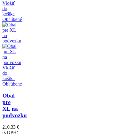
Vložiť
do
košíka
Obľúbené
Vložiť
do
košíka
Obľúbené
Obal
pre
XL na
podvozku
210,33 €
(s DPH)