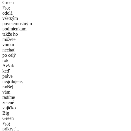
Green
Egg
odolá
všetkým
poveternostným
podmienkam,
takže ho
môžete
vonku
nechať
po celý
rok.
Avšak
keď
práve
negrilujete,
radšej
vám
radíme
zelené
vajíčko
Big
Green
Egg
prikryť...