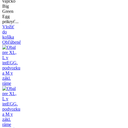
vajíčko
Big
Green
Egg
prikryť...
Vložiť
do
košíka
Obľúbené