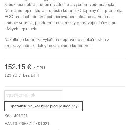
zabezpečí dobré prúdenie vzduchu a výborné vedenie tepla.
Nepriame teplo, ktoré prepúšťa keramický tepelný štít, premieňa
EGG na plnohodnotnú exteriérovú pec. Ideálne sa hodí na
pomalé varenie, pri ktorom sa suroviny pripravujú dlhšie a pri
nízkych teplotách.
Nakoľko je keramika vylúčená dopravnou spoločnosťou z
prepravy,tieto produkty nezasielame kuriérom!!!
152,15 €
s DPH
123,70 €
bez DPH
Upozornite ma, keď bude produkt dostupný
Kód:
401021
EAN13:
0665719401021