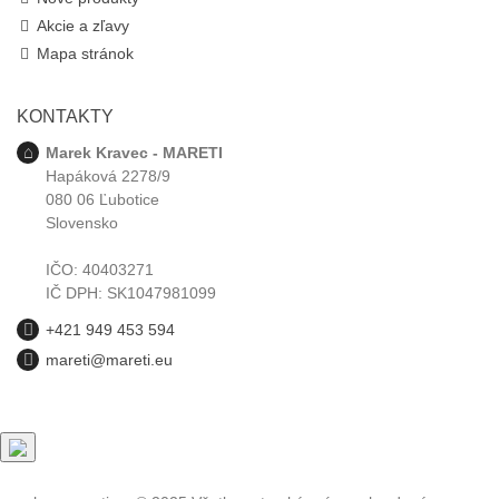
Akcie a zľavy
Mapa stránok
KONTAKTY
Marek Kravec - MARETI
Hapáková 2278/9
080 06 Ľubotice
Slovensko
IČO: 40403271
IČ DPH: SK1047981099
+421 949 453 594
mareti@mareti.eu