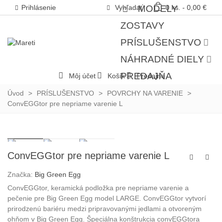
Prihlásenie
Vyhľadať
MODELY
0
ks.
-
0,00 €
ZOSTAVY
PRÍSLUŠENSTVO
NÁHRADNÉ DIELY
PREDAJŇA
Môj účet
Košík
Predajne
Úvod
>
PRÍSLUŠENSTVO
>
POVRCHY NA VARENIE
>
ConvEGGtor pre nepriame varenie L
ConvEGGtor pre nepriame varenie L
Značka:
Big Green Egg
ConvEGGtor, keramická podložka pre nepriame varenie a
pečenie pre Big Green Egg model LARGE. ConvEGGtor vytvorí
prirodzenú bariéru medzi pripravovanými jedlami a otvoreným
ohňom v Big Green Egg. Špeciálna konštrukcia convEGGtora