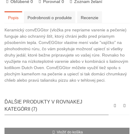
Obľúbené
0
Porovnať
0
Zoznam želaní
Popis
Podrobnosti o produkte
Recenzie
Keramický convEGGtor (vložka pre nepriame varenie a pečenie)
funguje ako ochranný štít, ktorý chráni jedlo pred priamym
pôsobením tepla. ConvEGGtor vlastne mení vaše "vajíčko" na
plnohodnotnú rúru, čo vám poskytuje možnosť upiecť si všetky
druhy jedál, ktoré bežne pripravujete vo vašej rúre. Rovnako ho
využijete na nízkoteplotné varenie alebo v kombinácii s liatinovým
kotlíkom Dutch Oven. ConvEGGtor môžete využiť tiež spolu s
plochým kameňom na pečenie a upiecť si tak domáci chrumkavý
chlieb alebo pravú taliansku pizzu ako v tehlovej peci.
ĎALŠIE PRODUKTY V ROVNAKEJ
KATEGÓRII (7)
Vložiť do košíka