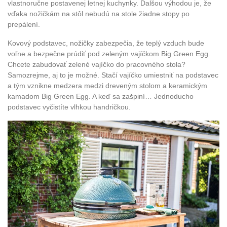
vlastnoručne postavenej letnej kuchynky. Ďalšou výhodou je, že
vďaka nožičkám na stôl nebudú na stole žiadne stopy po
prepálení.
Kovový podstavec, nožičky zabezpečia, že teplý vzduch bude
voľne a bezpečne prúdiť pod zeleným vajíčkom Big Green Egg.
Chcete zabudovať zelené vajíčko do pracovného stola?
Samozrejme, aj to je možné. Stačí vajíčko umiestniť na podstavec
a tým vznikne medzera medzi dreveným stolom a keramickým
kamadom Big Green Egg. A keď sa zašpiní… Jednoducho
podstavec vyčistíte vlhkou handričkou.