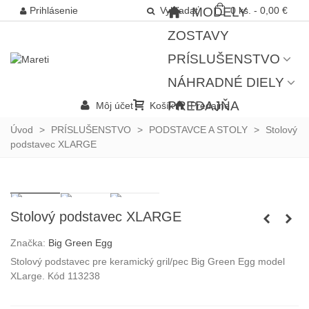
Prihlásenie
Vyhľadať
MODELY
0
ks.
-
0,00 €
ZOSTAVY
PRÍSLUŠENSTVO
NÁHRADNÉ DIELY
PREDAJŇA
Môj účet
Košík
Predajne
Úvod
>
PRÍSLUŠENSTVO
>
PODSTAVCE A STOLY
>
Stolový
podstavec XLARGE
Stolový podstavec XLARGE
Značka:
Big Green Egg
Stolový podstavec pre keramický gril/pec Big Green Egg model
XLarge. Kód 113238