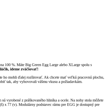
li na 100 %. Máte Big Green Egg Large alebo XLarge spolu s
iláčik, ideme zväčšovať!
e ho mohli ďalej rozširovať. Ak chcete mať veľkú pracovnú plochu,
sobiť tak, aby vyhovovali vášmu vkusu a požiadavkám.
 sú vyrobené z práškovaného hliníka a ocele. Na nohy stola môžete
 (š) x 77 (v). Modulárny podstavec rámu pre EGG je dostupný pre