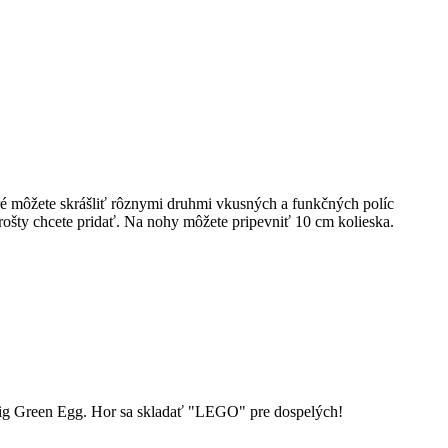
é môžete skrášliť rôznymi druhmi vkusných a funkčných políc
rošty chcete pridať. Na nohy môžete pripevniť 10 cm kolieska.
ig Green Egg. Hor sa skladať "LEGO" pre dospelých!