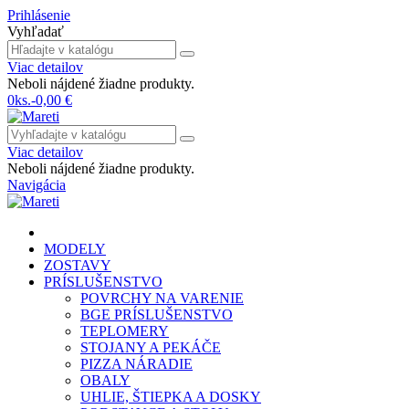
Prihlásenie
Vyhľadať
Viac detailov
Neboli nájdené žiadne produkty.
0
ks.
-
0,00 €
Viac detailov
Neboli nájdené žiadne produkty.
Navigácia
MODELY
ZOSTAVY
PRÍSLUŠENSTVO
POVRCHY NA VARENIE
BGE PRÍSLUŠENSTVO
TEPLOMERY
STOJANY A PEKÁČE
PIZZA NÁRADIE
OBALY
UHLIE, ŠTIEPKA A DOSKY