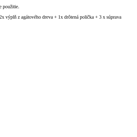
 použitie.
x výplň z agátového dreva + 1x drôtená polička + 3 x súprava