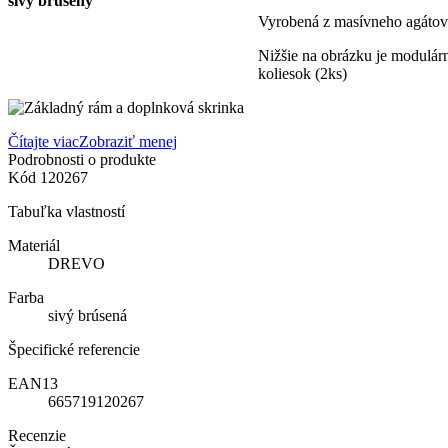
Vyrobená z masívneho agátové
Nižšie na obrázku je modulár
koliesok (2ks)
Čítajte viac
Zobraziť menej
Podrobnosti o produkte
Kód
120267
Tabuľka vlastností
Materiál
DREVO
Farba
sivý brúsená
Špecifické referencie
EAN13
665719120267
Recenzie