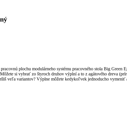
ený
 pracovnú plochu modulárneho systému pracovného stola Big Green Eg
. Môžete si vybrať zo štyroch druhov výplní a to z agátového dreva (prí
 Príliš veľa variantov? Výplne môžete kedykoľvek jednoducho vymeniť 