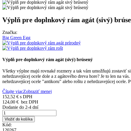
Výplň pre doplnkový rám agát (sivý) brús
Značka:
Big Green Egg
Výplň pre doplnkový rám agát (sivý) brúsený
Všetky výplne majú rovnaké rozmery a tak vám umožňujú zostaviť si
nehrdzavejúcej ocele dole a z agátového dreva hore? Je to len na vás
nehrdzavejúcej ocele "antikoru" alebo roštu z nehrdzavejúcej ocele.
Čítajte viac
Zobraziť menej
152,52 €
s DPH
124,00 €
bez DPH
Dodanie do 2-4 dní
Vložiť do košíka
Kód:
120267