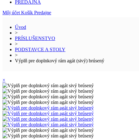
PREDAJŇA
Môj účet
Košík
Predajne
Úvod
>
PRÍSLUŠENSTVO
>
PODSTAVCE A STOLY
>
Výplň pre doplnkový rám agát (sivý) brúsený
×