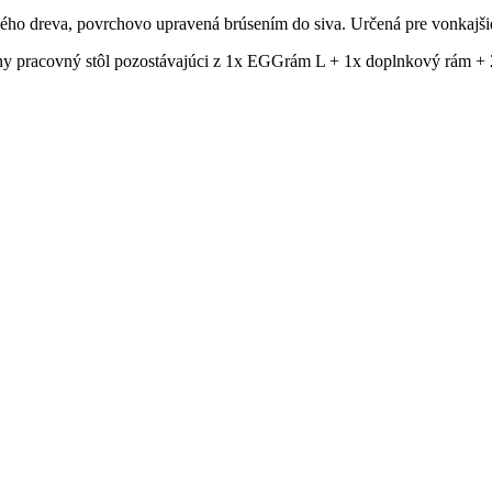
ho dreva, povrchovo upravená brúsením do siva. Určená pre vonkajšie
ny pracovný stôl pozostávajúci z 1x EGGrám L + 1x doplnkový rám + 2