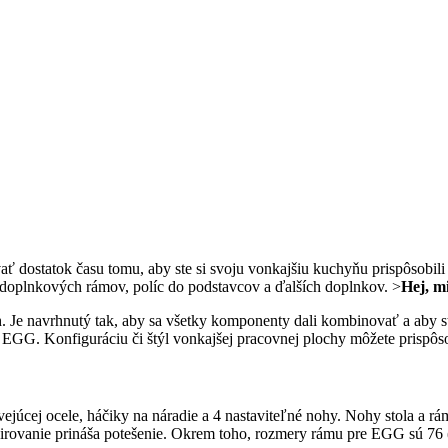
vať dostatok času tomu, aby ste si svoju vonkajšiu kuchyňu prispôsobi
oplnkových rámov, políc do podstavcov a ďalších doplnkov. >
Hej, m
Je navrhnutý tak, aby sa všetky komponenty dali kombinovať a aby st
 EGG. Konfiguráciu či štýl vonkajšej pracovnej plochy môžete prispô
ej ocele, háčiky na náradie a 4 nastaviteľné nohy. Nohy stola a rám
ozširovanie prináša potešenie. Okrem toho, rozmery rámu pre EGG sú 76