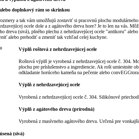
alebo doplnkový rám so skrinkou
rozmery a tak vám umožňujú zostaviť si pracovnú plochu modulárneho
rdzavejúcej ocele dole a z agátového dreva hore? Je to len na vás. Môž
ho dreva (sivá), plného plechu z nehrdzavejúcej ocele "antikoru" alebo
iť alebo prehodiť a zmeniť tak vzhľad celej kuchyne.
Výplň roštová z nehrdzavejúcej ocele
Roštová výplň je vyrobená z nehrdzavejúcej ocele č. 304. Mo
plochu pre príslušenstvo a ingrediencie. Ak rošt umiestnite o
odkladanie horúceho kameňa na pečenie alebo convEGGtora
Výplň z nehrdzavejúcej ocele
Vyrobená z nehrdzavejúcej ocele č. 304. Silikónové priecho
Výplň z agátového dreva (prírodná)
Vyrobená z masívneho agátového dreva. Určená pre vonkajšie
úsená (sivá)