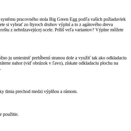
 systému pracovného stola Big Green Egg podľa vašich požiadaviek
ete si vybrať zo štyroch druhov výplní a to z agátového dreva
 roštu z nehrdzavejúcej ocele. Príliš veľa variantov? Výplne môžete
žno ju umiestniť prehĺbenú stranou dole a využiť tak ako odkladaciu
brátene nahor (viď obrázok v ľavo), získate odkladaciu plochu na
.
dky tlmia prechod medzi výplňou a rámom.
 použitie.