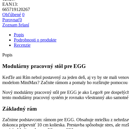
EAN13:
665719120267
Obľúbené
0
Porovnať
0
Zoznam želaní
Popis
Podrobnosti o produkte
Recenzie
Popis
Modulárny pracovný stôl pre EGG
Keďže ani Rím nebol postavený za jeden deň, aj vy by ste mali veno
modelom MiniMax? Začnite rámom a pomaly ho rozširujte pomocou d
Nový modulárny pracovný stôl pre EGG je ako Lego® pre dospelých. 
tento modulárny pracovný systém je rovnako všestranný ako samotné
Základný rám
Začnime podstavcom: rámom pre EGG. Obsahuje mriežku z nehrdzavejúc
dokonca pripevniť 10 cm kolieska. Prestavba spôsobuje stres, ale r