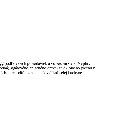
g podľa vašich požiadaviek a vo vašom štýle. Výplň z
rodná), agátového brúseného dreva (sivá), plného plechu z
alebo prehodiť a zmeniť tak vzhľad celej kuchyne.