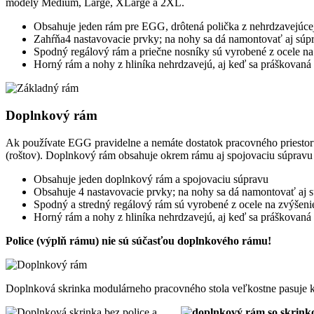
modely Medium, Large, XLarge a 2XL.
Obsahuje jeden rám pre EGG, drôtená polička z nehrdzavejúcej 
Zahŕňa4 nastavovacie prvky; na nohy sa dá namontovať aj súpr
Spodný regálový rám a priečne nosníky sú vyrobené z ocele na
Horný rám a nohy z hliníka nehrdzavejú, aj keď sa práškovaná 
Doplnkový rám
Ak používate EGG pravidelne a nemáte dostatok pracovného priestor
(roštov). Doplnkový rám obsahuje okrem rámu aj spojovaciu súpravu a
Obsahuje jeden doplnkový rám a spojovaciu súpravu
Obsahuje 4 nastavovacie prvky; na nohy sa dá namontovať aj s
Spodný a stredný regálový rám sú vyrobené z ocele na zvýšeni
Horný rám a nohy z hliníka nehrdzavejú, aj keď sa práškovaná 
Police (výplň rámu) nie sú súčasťou doplnkového rámu!
Doplnková skrinka modulárneho pracovného stola veľkostne pasuj